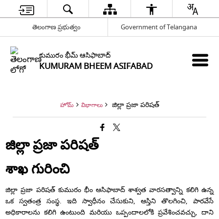
తెలంగాణ ప్రభుత్వం
Government of Telangana
కుమురం భీమ్ ఆసిఫాబాద్
KUMURAM BHEEM ASIFABAD
జిల్లా ప్రజా పరిషత్
హోమ్
విభాగాలు
జిల్లా ప్రజా పరిషత్
శాఖ గురించి
జిల్లా ప్రజా పరిషత్ కుమురం భీం ఆసిఫాబాద్ శాశ్వత వారసత్వాన్ని కలిగి ఉన్న
ఒక స్వతంత్ర సంస్థ. ఇది స్వాధీనం చేసుకుని, ఆస్తిని తొలగించి, పారవేసే
అధికారాలను కలిగి ఉంటుంది మరియు ఒప్పందాలలోకి ప్రవేశించవచ్చు, దాని