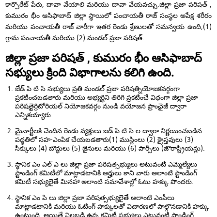
కార్పొరేట్ పేరు, దావా వేయాలి మరియు దావా వేయవచ్చు.జిల్లా ప్రజా పరిషత్ ,
కుమురం భీం ఆసిఫాబాద్ జిల్లా స్థాయిలో పంచాయతీ రాజ్ సంస్థల అపేక్ష శరీరం
మరియు పంచాయతీ రాజ్ వారీగా ఇతర రెండు శ్రేణులతో సమన్వయ ఉంది,(1)
గ్రామ పంచాయతీ మరియు (2) మండల్ ప్రజా పరిషత్.
జిల్లా ప్రజా పరిషత్ , కుమురం భీం ఆసిఫాబాద్
సభ్యులు క్రింది విభాగాలను కలిగి ఉంది.
జేడ్ పి టి సి సభ్యులు ప్రతి మండల్ ప్రజా పరిషత్నియోజకవర్గంగా
ప్రకటించబడతారు మరియు అభ్యర్థిని తిరిగి ప్రకటించే విధంగా జిల్లా ప్రజా
పరిషత్టెర్రిటోరియల్ నియోజకవర్గం నుండి వయోజన ఫ్రాంఛైజీ ద్వారా
ఎన్నికయ్యారు.
మైనార్టీలకి చెందిన రెండు వ్యక్తులు జడ్ పి టి సి ల ద్వారా నిర్ణయించబడిన
పద్ధతిలో సహ-ఎంపిక చేయబడతారు(1) ముస్లింలు (2) క్రైస్తవులు (3)
సిక్కులు (4) బౌద్ధులు (5) జైనులు మరియు (6) పార్సీలు (జొరాస్ట్రియన్లు).
స్థానిక ఎం ఎల్ ఎ లు జిల్లా ప్రజా పరిషత్సభ్యులు అటువంటి ఎమ్మెల్యేలు
స్టాండింగ్ కమిటీలో మాట్లాడటానికి అర్హులు కాని వారు అలాంటి స్టాండింగ్
కమిటీ సభ్యులైతే మినహా అలాంటి సమావేశాల్లో ఓటు హక్కు పొందరు.
స్థానిక ఎం పి లు జిల్లా ప్రజా పరిషత్సభ్యులైతే అలాంటి ఎంపీలు
మాట్లాడటానికి మరియు ఓటింగ్ హక్కులతో విచారణలో పాల్గొనడానికి హక్కు
ఉంటుంది, అయితే నిలబడి ఉన్న కమిటీ సభ్యులు ఎటువంటి స్టాండింగ్