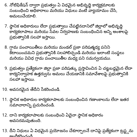
నోటిఫికేషన్ ద్వారా ప్రభుత్వం ఏ విధమైన అభివృద్ధి కార్యక్రమాలకు
సంబంధించి అధికారాలు మరియు విధులు వంటి వ్యాయామం చేసి,
అమలుచేయాలి.
స్థానిక అధికారులు లేదా ప్రభుత్వాలు చేపట్టినదానిలో జిల్లాలో అభివృద్ధి
కార్యకలాపాలు మరియు సేవల నిర్వహణకు సంబంధించిన అన్ని అంశాలపై
ప్రభుత్వానికి సలహా ఇస్తాయి.
గ్రామ పంచాయితీలు మరియు మండల్ ప్రజా పరిషత్మధ్య పనిని
కేటాయించమని ప్రభుత్వానికి సలహాలిచ్చండి మరియు ఇలాంటి సంస్థలు
మరియు వివిధ గ్రామ పంచాయితీల మధ్య పని సమన్వయము.
ప్రభుత్వం ప్రత్యేకంగా జిల్లా ప్రజా పరిషత్కు ప్రస్తావించిన ఏ చట్టబద్దమైన లేదా
కార్యనిర్వాహక ఉత్తర్వును అమలు చేయడానికి సమావేశాలపై ప్రభుత్వానికి
సలహా ఇస్తాయి.
అవసరమైన తేదీని సేకరించండి.
స్థానిక అధికారుల కార్యకలాపాలకు సంబంధించిన గణాంకాలను లేదా ఇతర
సమాచారాన్ని ప్రచురించండి.
దాని కార్యకలాపాలకు సంబంధించి ఏదైనా స్థానిక అధికారం
అవసరమవుతుంది.
దీని నిధులు ఏ విధమైన ప్రయోజనం చేకూర్చాలనే దానిపై ప్రత్యేకంగా ట్రస్ట్లను
అంగీకరించండి.