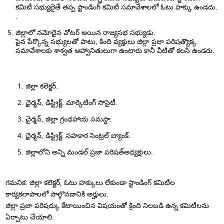
కమిటీ సభ్యులైతే తప్ప స్టాండింగ్ కమిటీ సమావేశాలలో ఓటు హక్కు ఉండదు.
.
జిల్లాలో నమోదైన వోటర్ అయిన రాజ్యసభ సభ్యుడు.
పైన పేర్కొన్న సభ్యులతో పాటు, కింది వ్యక్తులు జిల్లా ప్రజా పరిషత్యొక్క
సమావేశాలకు శాశ్వత ఆహ్వానితులుగా ఉంటారు కానీ వీటితో కలసి ఉండరు.
జిల్లా కలెక్టర్.
ఛైర్మన్, డిస్ట్రిక్ట్. మార్కెటింగ్ సొసైటీ.
చైర్మన్, జిల్లా గ్రంధహాయ సమస్ధా.
ఛైర్మన్, డిస్ట్రిక్ట్. సహకార సెంట్రల్ బ్యాంక్.
జిల్లాలోని అన్ని మండల్ ప్రజా పరిషత్అధ్యక్షులు.
గమనిక: జిల్లా కలెక్టర్, ఓటు హక్కులు లేకుండా స్టాండింగ్ కమిటీల
కార్యకలాపాలలో పాల్గొనడానికి అర్హులు.
జిల్లా ప్రజా పరిషద్కు కేటాయించిన విషయంతో క్రింది నిలబడి ఉన్న కమిటీలను
ఏర్పాటు చేయాలి.