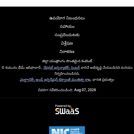
ఉపయోగ నిబంధనలు
సహాయం
సంప్రదించుటకు
విశ్లేషణ
నిరాకరణ
జిల్లా యంత్రాంగం సొంతమైన కంటెంట్
© కుమురం భీమ్ ఆసిఫాబాద్ ,
నేషనల్ ఇన్ఫర్మాటిక్స్ సెంటర్
వారిచే అభివృద్ధి చేయబడినది మరియు
నిర్వహించబడినది,
ఎలక్ట్రానిక్స్ అండ్ ఇన్ఫర్మేషన్ టెక్నాలజీ మంత్రిత్వ శాఖ
, భారత ప్రభుత్వం
చివరిగా నవీకరించబడింది:
Aug 07, 2026