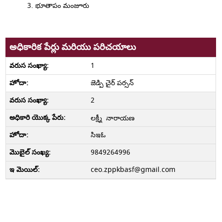
భూతాపం మంజూరు
అధికారిక పేర్లు మరియు పరిచయాలు
1
జెడ్పి చైర్ పర్సన్
2
లక్ష్మీ నారాయణ
సిఇఓ
9849264996
ceo.zppkbasf@gmail.com