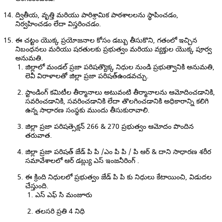
ద్వితీయ, వృత్తి మరియు పారిశ్రామిక పాఠశాలలను స్థాపించడం,
నిర్వహించడం లేదా విస్తరించడం.
ఈ చట్టం యొక్క ప్రయోజనాల కోసం డబ్బు తీసుకొని, గతంలో ఇచ్చిన
నిబంధనలు మరియు షరతులకు ప్రభుత్వం మరియు వ్యక్తుల యొక్క పూర్వ
అనుమతి.
జిల్లాలో మండల్ ప్రజా పరిషత్యొక్క నిధుల నుండి ప్రభుత్వానికి అనుమతి,
లెవీ విరాళాలతో జిల్లా ప్రజా పరిషత్ఉండవచ్చు.
స్టాండింగ్ కమిటీల తీర్మానాలు అటువంటి తీర్మానాలను ఆమోదించడానికి,
సవరించడానికి, సవరించడానికి లేదా తొలగించడానికి అధికారాన్ని కలిగి
ఉన్న సాధారణ సంస్థకు ముందు తీసుకురావాలి.
జిల్లా ప్రజా పరిషత్సెక్షన్ 266 & 270 ప్రభుత్వం ఆమోదం పొందిన
తరువాత.
జిల్లా ప్రజా పరిషత్ జేడ్ పి పి /ఎం పి పి / పి ఆర్ & దాని సాధారణ శరీర
సమావేశాలలో ఆర్ డబ్ల్యు ఎస్ ఇంజనీరింగ్ .
ఈ క్రింది నిధులలో ప్రభుత్వం జేడ్ పి పి కు నిధులు కేటాయించి, విడుదల
చేస్తుంది.
ఎస్ ఎఫ్ సి మంజూరు
తలసరి ప్రతి 4 నిధి