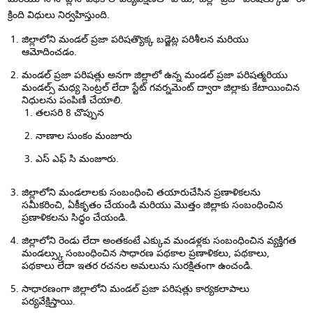
క్రింది విధులు నిర్వహిస్తుంది.
జిల్లాలోని మండల్ ప్రజా పరిషత్యొక్క బడ్జెట్ల పరిశీలన మరియు
ఆమోదించడం.
మండల్ ప్రజా పరిషత్లు అనగా జిల్లాలో ఉన్న మండల్ ప్రజా పరిషత్మరియు
మండల్స్ మధ్య సెంట్రల్ లేదా స్టేట్ గవర్నమెంట్ ద్వారా జిల్లాకు కేటాయించిన
నిధులను పంపిణీ చేయాలి.
తలసరి 8 చొప్పున
నాణాల సుంకం మంజూరు
ఎస్ ఎఫ్ సి మంజూరు.
జిల్లాలోని మండలాలకు సంబంధించి తయారుచేసిన ప్రణాళికలను
సమీకరించి, ఏకీకృతం చేయండి మరియు మొత్తం జిల్లాకు సంబంధించిన
ప్రణాళికలను సిద్ధం చేయండి.
జిల్లాలోని రెండు లేదా అంతకంటే ఎక్కువ మండళ్లకు సంబంధించిన వ్యక్తిగత
మండల్స్కు సంబంధించిన సాధారణ పథకాల ప్రణాళికలు, పథకాలు,
పథకాలు లేదా ఇతర రచనల అమలును సురక్షితంగా ఉంచండి.
సాధారణంగా జిల్లాలోని మండల్ ప్రజా పరిషత్లు కార్యకలాపాలు
పర్యవేక్షిస్తాయి.