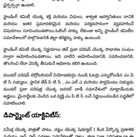
ఛైర్పర్సన్గా ఉండాలి.
స్టాండింగ్ కమిటీ యొక్క శక్తి మరియు విధులు, శాశ్వత ఆహ్వానితులు దానికి
మరియు ఇతర ప్రమాదకరమైన మరియు పర్యవసానంగా వ్యవహరించే
విషయాలు సూచించబడతాయి.ఓటింగ్ హక్కు లేకుండా అన్ని స్టాండింగ్ కమిటీల
సమావేశాలలో పాల్గొనడానికి జిల్లా కలెక్టర్కు హక్కు ఉంటుంది.
స్టాండింగ్ కమిటీ యొక్క నిర్ణయాలు జిల్ ప్రజా పరిషద్ యొక్క సాధారణ సంఘం
ద్వారా ఆమోదించబడతాయి, ఇది వాటిని ఆమోదించడానికి, సవరించడానికి,
తొలగించి లేదా వెనక్కి తీసుకునే అధికారం కలిగి ఉంటుంది.
మండల్ పరిషద్ టెర్రోటరియల్ నియోజకవర్గం నుండి ఓటర్లు ఎన్నుకోబడిన ఎం పి
టి సి సభ్యులు. స్థానిక జేడ్ పి టి సి , ఎం ఎల్ ఎ మరియు పార్లమెంటు సభ్యుడు
మండల్ ప్రజా పరిషత్ల యొక్క జనరల్ బాడీ సమావేశంలో మాట్లాడేందుకు
అర్హులు. మైనార్టీలకు చెందిన ఒక వ్యక్తి ఎం పి టి సి లచే నిర్ణయించబడిన పద్ధతిలో
సహకరించాలి.
డిపార్ట్మెంట్ యాక్టివిటీస్:
సమీక్ష యొక్క పాత్రతో పాటు, చట్టం యొక్క షెడ్యూల్ I కింద పేర్కొన్న ప్రణాళిక
మరియు నాన్ ప్లాన్ పథకాల పర్యవేక్షణతో పాటు, జిల్లా ప్రజా పరిషత్కూడా ఈ