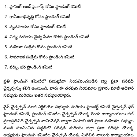
ప్లానింగ్ అండ్ ఫైనాన్స్ కోసం స్టాండింగ్ కమిటీ
గ్రామీణాభివృద్ధి కోసం స్టాండింగ్ కమిటీ
వ్యవసాయం కోసం స్టాండింగ్ కమిటీ
విద్య మరియు వైద్య సేవల కొరకు స్టాండింగ్ కమిటీ
మహిళా సంక్షేమ కోసం స్టాండింగ్ కమిటీ
సామాజిక సంక్షేమ కోసం స్టాండింగ్ కమిటీ
వర్క్స్ ఫర్ స్టాండింగ్ కమిటీ
ప్రతి స్టాండింగ్ కమిటీలో సభ్యుడిగా నియమించబడిన జిల్ల ప్రజా పరిషద్
ఛైర్పర్సన్ను కలిగి ఉంటుంది, వారు ఈ తరపున నియమాల ప్రకారం మాజీ-అధికారి
సభ్యుడు మరియు ఇతర సభ్యులయ్యారు.
వైస్ ఛైర్పర్సన్ మాజీ ఎక్జిబియో సభ్యుడు మరియు స్టాండర్డ్ కమిటీ చైర్పర్సన్ ఫర్
స్టాండింగ్ కమిటీ, స్టాండింగ్ కమిటీల ఛైర్పర్సన్ యొక్క రెండు కార్యాలయాలు జిల్
ప్రజాప్రతినిధి ఛైర్పర్సన్ నామినేషన్ ద్వారా నింపాలి జిల్ ప్రాజా మహిళల సభ్యుల
నుండి సూచించిన పద్ధతిలో పరిషత్ మరియు జిల్లా ప్రజా పరిషద్ యొక్క
అధ్యక్షుడు స్టాండింగ్ కమిటీల ఛైర్పర్సన్ యొక్క మిగిలిన నాలుగు కార్యాలయాల