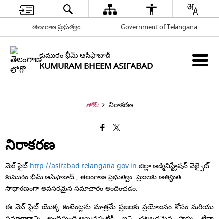
తెలంగాణ ప్రభుత్వం
Government of Telangana
కుమురం భీమ్ ఆసిఫాబాద్
KUMURAM BHEEM ASIFABAD
నిరాకరణ
హోమ్
నిరాకరణ
వెబ్ సైట్
http://asifabad.telangana.gov.in
జిల్లా అడ్మినిస్ట్రేషన్ వెబ్సైట్
కుమురం భీమ్ ఆసిఫాబాద్ , తెలంగాణ ప్రభుత్వం. ప్రజలకు అత్యంత
సాధారణంగా అవసరమైన సమాచారం అందించడం.
ఈ వెబ్ సైట్ యొక్క కంటెంట్లను మాత్రమే ప్రజలకు ప్రయోజనం కోసం మరియు
సమాచారాన్ని అందిస్తుంది.అయినప్పటికీ, ఇవి చట్టబద్ధమైన హక్కు లేదా