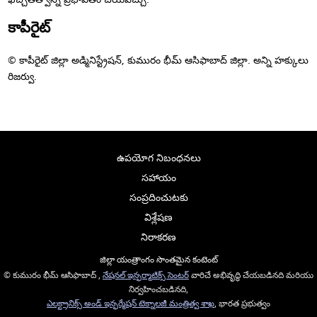
కాపీరైట్
© కాపీరైట్ జిల్లా అడ్మినిస్ట్రేషన్, కుమురం భీమ్ ఆసిఫాబాద్ జిల్లా. అన్ని హక్కులు
రిజర్వు.
ఉపయోగ నిబంధనలు
సహాయం
సంప్రదించుటకు
విశ్లేషణ
నిరాకరణ
జిల్లా యంత్రాంగం సొంతమైన కంటెంట్
© కుమురం భీమ్ ఆసిఫాబాద్ ,
నేషనల్ ఇన్ఫర్మాటిక్స్ సెంటర్
వారిచే అభివృద్ధి చేయబడినది మరియు
నిర్వహించబడినది,
ఎలక్ట్రానిక్స్ అండ్ ఇన్ఫర్మేషన్ టెక్నాలజీ మంత్రిత్వ శాఖ
, భారత ప్రభుత్వం