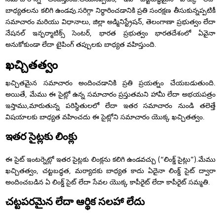
బాధ్యతలను కలిగి ఉండవు.సరిగ్గా నిర్ధారించడానికి ప్రతి సంరక్షణ తీసుకున్నప్పటికీ
సమాచారం మరియు విధానాలు, జిల్లా అడ్మినిస్ట్రేషన్, తెలంగాణా ప్రభుత్వం లేదా
నేషనల్ ఇన్ఫర్మాటిక్స్ సెంటర్, భారత ప్రభుత్వం భారతదేశంలో ఏవైనా
అనుకోకుండా లేదా టైపింగ్ తప్పులకు బాధ్యత వహిస్తుంది.
ఖచ్చితత్వం
ఖచ్చితమైన సమాచారం అందించడానికి ప్రతి ప్రయత్నం చేయబడుతుంది.
అయితే, మేము ఈ సైట్లో ఉన్న సమాచారం ప్రస్తుతమని హామీ లేదా అభయపత్రం
ఇస్తాము,మారుతున్న పరిస్థితులలో లేదా ఇతర సమాచారం నుండి తలెత్తే
విషయాలకు బాధ్యత వహించదు ఈ సైట్లోని సమాచారం యొక్క ఖచ్చితత్వం.
ఇతర సైట్లకు లింక్లు
ఈ సైట్ ఇంటర్నెట్లో ఇతర సైట్లకు లింక్లను కలిగి ఉండవచ్చు (“లింక్డ్ సైట్లు”).మేము
ఖచ్చితత్వం, చట్టబద్ధత, మర్యాదకు బాధ్యత కాదు ఏదైనా లింక్డ్ సైట్ ద్వారా
అందించబడిన ఏ లింక్డ్ సైట్ లేదా సేవల యొక్క కాపీరైట్ లేదా కాపీరైట్ సమ్మతి.
చట్టపరమైన లేదా ఆర్థిక సలహా లేదు