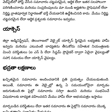
వెబ్‌సైట్‌లో పోస్ట్ చేసిన సమాచారం చట్టపరమైన, ఆర్థిక లేదా ఇతర సలహాలుగా
పరిగణించరాదు మరియు సంప్రదింపులను మా నుండి అర్హతగల ప్రొఫెషనల్ లేదా
నిర్దిష్ట వ్రాతపూర్వక నిర్ధారణతో భర్తీ చేయడానికి ఉద్దేశించినది కాదు. మేము నిర్దిష్ట
చట్టపరమైన లేదా ఆర్థిక ప్రశ్నలకు సమాధానం ఇవ్వము.
యాక్సెస్
జిల్లా అడ్మినిస్ట్రేషన్, తెలంగాణలో వెబ్సైట్ యాక్సెస్ స్థిరమైన లభ్యతకు హామీ
ఇవ్వదు మరియు ఎటువంటి బాధ్యతను తీసుకోదు సహేతుక నియంత్రణకు
మించి పరిస్థితులు (ఐ ఎస్ పి లేదా సిస్టమ్ ప్రొవైడర్ ద్వారా ఏదైనా వైఫల్యంతో
సహా) సమయం లేదా యాక్సెస్ వైఫల్యం.
భద్రతా లక్షణాలు
ఖచ్చితమైన సమాచారం అందించడానికి ప్రతి ప్రయత్నం చేయబడుతుంది.
అయితే, సమాచారం ఈ వెబ్సైట్లో ఉన్న ఏ సమయంలోనైనా మార్చడం
జరుగుతుంది.ఈ సైట్లో సమాచారం సరిగ్గా ఉందని మరియు సంభవించే
విషయాలకు బాధ్యత వహించదని మేము హామీ లేదా అభయపత్రం ఇస్తాము
మార్చబడిన పరిస్థితులు లేదా ఇతర సమాచారం ఈ సైట్లోని సమాచారం యొక్క
ఖచ్చితత్వాన్ని ప్రభావితం చేయవచ్చు.