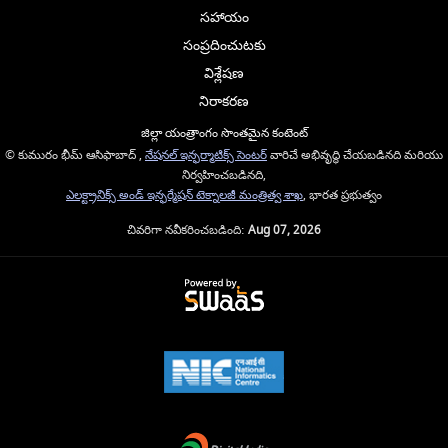
సహాయం
సంప్రదించుటకు
విశ్లేషణ
నిరాకరణ
జిల్లా యంత్రాంగం సొంతమైన కంటెంట్
© కుమురం భీమ్ ఆసిఫాబాద్ ,
నేషనల్ ఇన్ఫర్మాటిక్స్ సెంటర్
వారిచే అభివృద్ధి చేయబడినది మరియు
నిర్వహించబడినది,
ఎలక్ట్రానిక్స్ అండ్ ఇన్ఫర్మేషన్ టెక్నాలజీ మంత్రిత్వ శాఖ
, భారత ప్రభుత్వం
చివరిగా నవీకరించబడింది:
Aug 07, 2026