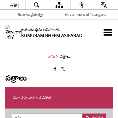
తెలంగాణ ప్రభుత్వం
Government of Telangana
కుమురం భీమ్ ఆసిఫాబాద్
KUMURAM BHEEM ASIFABAD
పత్రాలు
హోమ్
పత్రాలు
సేవా వర్గం వారీగా వడపోత
వడపోత