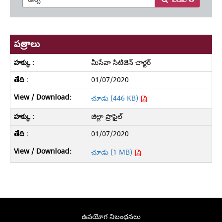
పత్రాలు
మీసేవా సిటిజెన్ చార్టర్
01/07/2020
చూడు (446 KB)
జిల్లా ప్రొఫైల్
01/07/2020
చూడు (1 MB)
ఉపయోగ నిబంధనలు