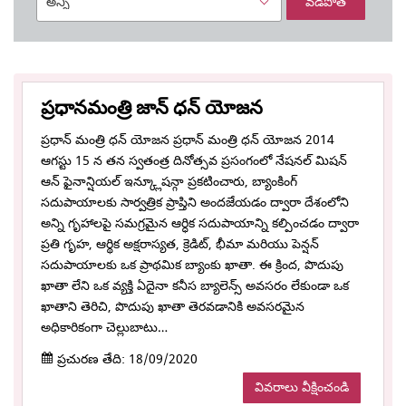
వడపోత
ప్రధానమంత్రి జాన్ ధన్ యోజన
ప్రధాన్ మంత్రి ధన్ యోజన ప్రధాన్ మంత్రి ధన్ యోజన 2014
ఆగస్టు 15 న తన స్వతంత్ర దినోత్సవ ప్రసంగంలో నేషనల్ మిషన్
ఆన్ ఫైనాన్షియల్ ఇన్క్లూషన్గా ప్రకటించారు, బ్యాంకింగ్
సదుపాయాలకు సార్వత్రిక ప్రాప్తిని అందజేయడం ద్వారా దేశంలోని
అన్ని గృహాలపై సమగ్రమైన ఆర్ధిక సదుపాయాన్ని కల్పించడం ద్వారా
ప్రతి గృహ, ఆర్థిక అక్షరాస్యత, క్రెడిట్, భీమా మరియు పెన్షన్
సదుపాయాలకు ఒక ప్రాథమిక బ్యాంకు ఖాతా. ఈ క్రింద, పొదుపు
ఖాతా లేని ఒక వ్యక్తి ఏదైనా కనీస బ్యాలెన్స్ అవసరం లేకుండా ఒక
ఖాతాని తెరిచి, పొదుపు ఖాతా తెరవడానికి అవసరమైన
అధికారికంగా చెల్లుబాటు…
ప్రచురణ తేది: 18/09/2020
వివరాలు వీక్షించండి