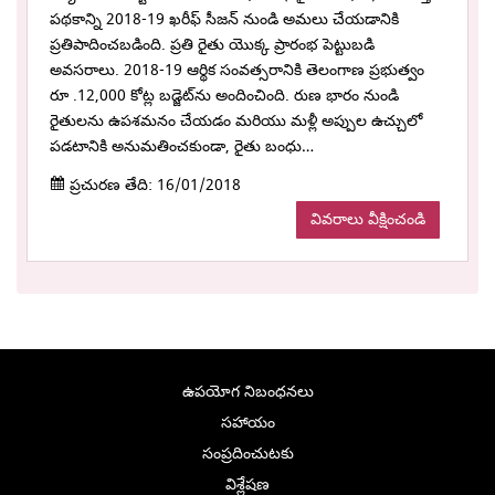
పథకాన్ని 2018-19 ఖరీఫ్ సీజన్ నుండి అమలు చేయడానికి
ప్రతిపాదించబడింది. ప్రతి రైతు యొక్క ప్రారంభ పెట్టుబడి
అవసరాలు. 2018-19 ఆర్థిక సంవత్సరానికి తెలంగాణ ప్రభుత్వం
రూ .12,000 కోట్ల బడ్జెట్‌ను అందించింది. రుణ భారం నుండి
రైతులను ఉపశమనం చేయడం మరియు మళ్లీ అప్పుల ఉచ్చులో
పడటానికి అనుమతించకుండా, రైతు బంధు…
ప్రచురణ తేది: 16/01/2018
వివరాలు వీక్షించండి
ఉపయోగ నిబంధనలు
సహాయం
సంప్రదించుటకు
విశ్లేషణ