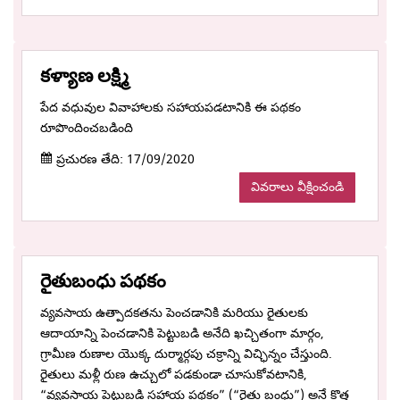
కళ్యాణ లక్ష్మి
పేద వధువుల వివాహాలకు సహాయపడటానికి ఈ పథకం
రూపొందించబడింది
ప్రచురణ తేది: 17/09/2020
వివరాలు వీక్షించండి
రైతుబంధు పథకం
వ్యవసాయ ఉత్పాదకతను పెంచడానికి మరియు రైతులకు
ఆదాయాన్ని పెంచడానికి పెట్టుబడి అనేది ఖచ్చితంగా మార్గం,
గ్రామీణ రుణాల యొక్క దుర్మార్గపు చక్రాన్ని విచ్ఛిన్నం చేస్తుంది.
రైతులు మళ్లీ రుణ ఉచ్చులో పడకుండా చూసుకోవటానికి,
“వ్యవసాయ పెట్టుబడి సహాయ పథకం” (“రైతు బంధు”) అనే కొత్త