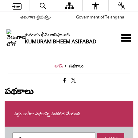
తెలంగాణ ప్రభుత్వం
Government of Telangana
కుమురం భీమ్ ఆసిఫాబాద్
KUMURAM BHEEM ASIFABAD
పథకాలు
హోమ్
పథకాలు
వర్గం వారీగా పథకాన్ని వడపోత చేయండి