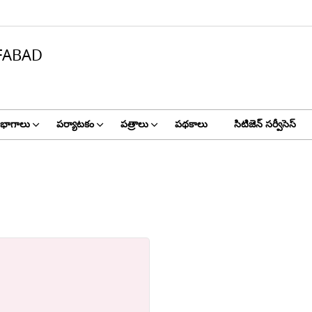
FABAD
ిభాగాలు
పర్యాటకం
పత్రాలు
పథకాలు
సిటిజెన్ సర్వీసెస్