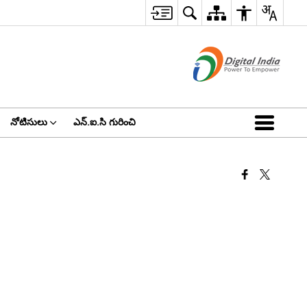
నోటిసులు
ఎన్.ఐ.సి గురించి