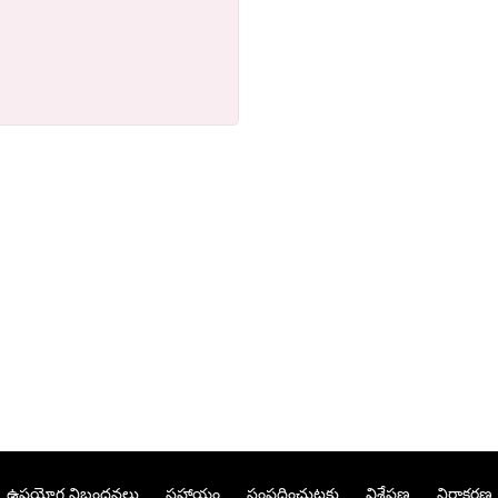
ఉపయోగ నిబంధనలు
సహాయం
సంప్రదించుటకు
విశ్లేషణ
నిరాకరణ