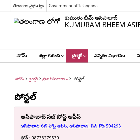
తెలంగాణ ప్రభుత్వం
Government of Telangana
కుమురం భీమ్ ఆసిఫాబాద్
KUMURAM BHEEM ASI
హోమ్
జిల్లా గురించి
డైరెక్టరీ
ఎన్నికల విభాగము
వ
పోస్టల్
హోమ్
డైరెక్టరీ
ప్రజా వినియోగాలు
పోస్టల్
ఆసిఫాబాద్ సబ్ ​​పోస్ట్ ఆఫీస్
ఆసిఫాబాద్ సబ్ ​​పోస్ట్ ఆఫీస్, ఆసిఫాబాద్- పిన్ కోడ్ 504293
ఫోన్ :
08733279530