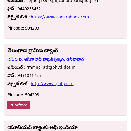
ఇమెయిల్ :
cb[dot]13543[at]canarabank[dot]com
ఫోన్ :
9440258462
వెబ్సైట్ లింక్ :
https://www.canarabank.com
Pincode:
504293
తెలంగాణ గ్రామీణ బ్యాంక్
ఎస్.బి.ఐ, ఆసిఫాబాద్ బ్యాంక్ ప్రక్కన, ఆసిఫాబాద్
ఇమెయిల్ :
rmmncl[at]tgbhyd[dot]in
ఫోన్ :
9491041755
వెబ్సైట్ లింక్ :
http://www.tgbhyd.in
Pincode:
504293
ఆదేశాలు
యూనియన్ బ్యాంకు అఫ్ ఇండియా