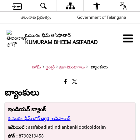
తెలంగాణ ప్రభుత్వం
Government of Telangana
కుమురం భీమ్ ఆసిఫాబాద్
KUMURAM BHEEM ASIFABAD
బ్యాంకులు
హోమ్
డైరెక్టరీ
ప్రజా వినియోగాలు
బ్యాంకులు
ఇండియన్ బ్యాంక్
కుమురం భీమ్ చౌక్ దగ్గర, ఆసిఫాబాద్
ఇమెయిల్ :
asifabad[at]indianbank[dot]co[dot]in
ఫోన్ :
8790219458