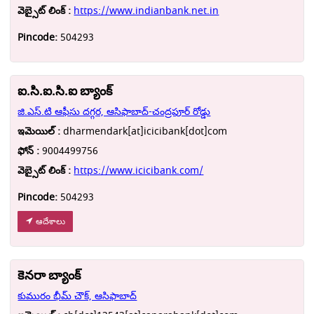
వెబ్సైట్ లింక్ :
https://www.indianbank.net.in
Pincode:
504293
ఐ.సి.ఐ.సి.ఐ బ్యాంక్
జి.ఎస్.టి ఆఫీసు దగ్గర, ఆసిఫాబాద్-చంద్రపూర్ రోడ్డు
ఇమెయిల్ :
dharmendark[at]icicibank[dot]com
ఫోన్ :
9004499756
వెబ్సైట్ లింక్ :
https://www.icicibank.com/
Pincode:
504293
ఆదేశాలు
కెనరా బ్యాంక్
కుమురం భీమ్ చౌక్, ఆసిఫాబాద్