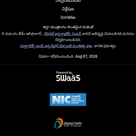
సంప్రదించుటకు
విశ్లేషణ
నిరాకరణ
జిల్లా యంత్రాంగం సొంతమైన కంటెంట్
© కుమురం భీమ్ ఆసిఫాబాద్ ,
నేషనల్ ఇన్ఫర్మాటిక్స్ సెంటర్
వారిచే అభివృద్ధి చేయబడినది మరియు
నిర్వహించబడినది,
ఎలక్ట్రానిక్స్ అండ్ ఇన్ఫర్మేషన్ టెక్నాలజీ మంత్రిత్వ శాఖ
, భారత ప్రభుత్వం
చివరిగా నవీకరించబడింది:
Aug 07, 2026