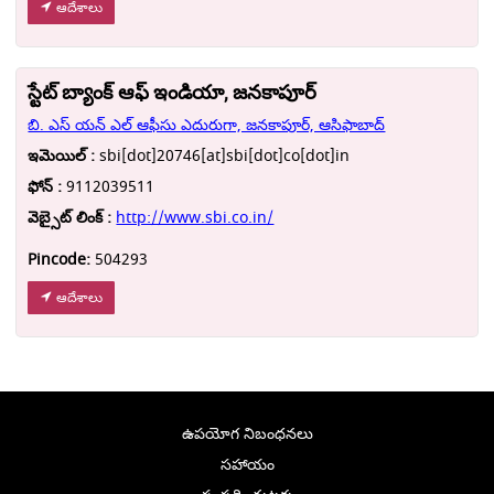
ఆదేశాలు
స్టేట్ బ్యాంక్ ఆఫ్ ఇండియా, జనకాపూర్
బి. ఎస్ యన్ ఎల్ ఆఫీసు ఎదురుగా, జనకాపూర్, ఆసిఫాబాద్
ఇమెయిల్ :
sbi[dot]20746[at]sbi[dot]co[dot]in
ఫోన్ :
9112039511
వెబ్సైట్ లింక్ :
http://www.sbi.co.in/
Pincode:
504293
ఆదేశాలు
ఉపయోగ నిబంధనలు
సహాయం