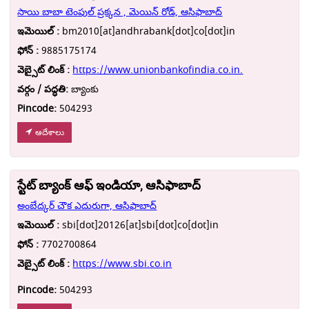
సాయి బాబా టెంపుల్ ప్రక్కన , మెయిన్ రోడ్, ఆసిఫాబాద్
ఇమెయిల్ :
bm2010[at]andhrabank[dot]co[dot]in
ఫోన్ :
9885175174
వెబ్సైట్ లింక్ :
https://www.unionbankofindia.co.in.
వర్గం / పద్ధతి:
బ్యాంకు
Pincode:
504293
ఆదేశాలు
స్టేట్ బ్యాంక్ ఆఫ్ ఇండియా, ఆసిఫాబాద్
అంబేద్కర్ చౌక ఎదురుగా, ఆసిఫాబాద్
ఇమెయిల్ :
sbi[dot]20126[at]sbi[dot]co[dot]in
ఫోన్ :
7702700864
వెబ్సైట్ లింక్ :
https://www.sbi.co.in
Pincode:
504293